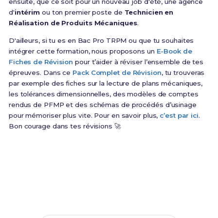
ensuite, que ce soit pour un nouveau job d'été, une agence
d'
intérim
ou ton premier poste de
Technicien en
Réalisation de Produits Mécaniques
.
D'ailleurs, si tu es en Bac Pro TRPM ou que tu souhaites
intégrer cette formation, nous proposons un
E-Book de
Fiches de Révision
pour t’aider à réviser l’ensemble de tes
épreuves. Dans ce
Pack Complet de Révision
, tu trouveras
par exemple des fiches sur la lecture de plans mécaniques,
les tolérances dimensionnelles, des modèles de comptes
rendus de PFMP et des schémas de procédés d’usinage
pour mémoriser plus vite. Pour en savoir plus,
c’est par ici
.
Bon courage dans tes révisions 🚀
Prêt(e) à réussir ton examen ?
Révise efficacement avec nos
165 Fiches de
Révision
pour le Bac Pro TRPM et maximise tes
chances de réussite !