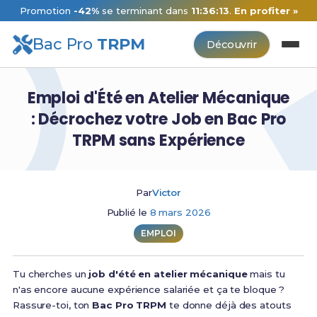
Promotion
-42%
se terminant dans
11:36:12
.
En profiter »
Bac Pro
TRPM
Découvrir
Emploi d'Été en Atelier Mécanique
: Décrochez votre Job en Bac Pro
TRPM sans Expérience
Par
Victor
Publié le
8 mars 2026
EMPLOI
Tu cherches un
job d'été en atelier mécanique
mais tu
n'as encore aucune expérience salariée et ça te bloque ?
Rassure-toi, ton
Bac Pro TRPM
te donne déjà des atouts