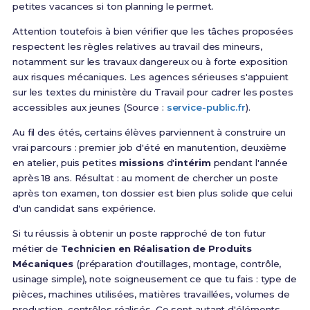
petites vacances si ton planning le permet.
Attention toutefois à bien vérifier que les tâches proposées
respectent les règles relatives au travail des mineurs,
notamment sur les travaux dangereux ou à forte exposition
aux risques mécaniques. Les agences sérieuses s'appuient
sur les textes du ministère du Travail pour cadrer les postes
accessibles aux jeunes (Source :
service-public.fr
).
Au fil des étés, certains élèves parviennent à construire un
vrai parcours : premier job d'été en manutention, deuxième
en atelier, puis petites
missions
d'
intérim
pendant l'année
après 18 ans. Résultat : au moment de chercher un poste
après ton examen, ton dossier est bien plus solide que celui
d'un candidat sans expérience.
Si tu réussis à obtenir un poste rapproché de ton futur
métier de
Technicien en Réalisation de Produits
Mécaniques
(préparation d'outillages, montage, contrôle,
usinage simple), note soigneusement ce que tu fais : type de
pièces, machines utilisées, matières travaillées, volumes de
production, contrôles réalisés. Ce sont autant d'éléments