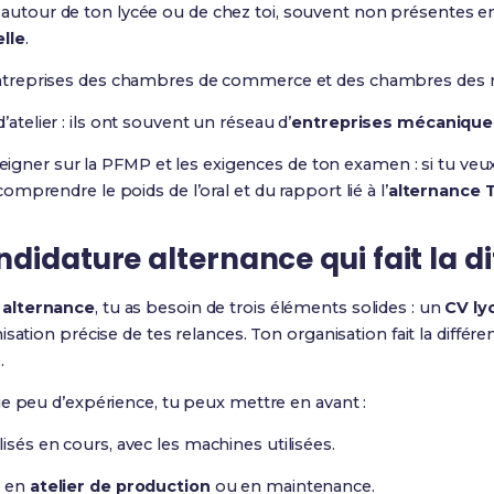
 autour de ton lycée ou de chez toi, souvent non présentes en
elle
.
d’entreprises des chambres de commerce et des chambres des 
’atelier : ils ont souvent un réseau d’
entreprises mécanique
seigner sur la PFMP et les exigences de ton examen : si tu veux
mprendre le poids de l’oral et du rapport lié à l’
alternance
didature alternance qui fait la d
 alternance
, tu as besoin de trois éléments solides : un
CV ly
ation précise de tes relances. Ton organisation fait la différen
.
e peu d’expérience, tu peux mettre en avant :
lisés en cours, avec les machines utilisées.
s en
atelier de production
ou en maintenance.