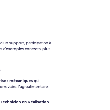
on d’un support, participation à
es d’exemples concrets, plus
e
rises mécaniques
qui
rroviaire, l’agroalimentaire,
r
Technicien en Réalisation