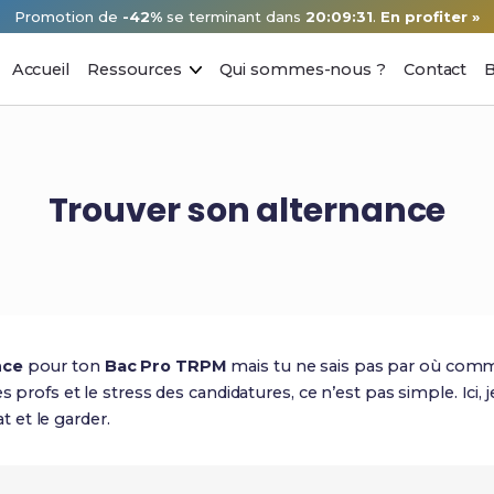
Promotion de
-42%
se terminant dans
20:09:30
.
En profiter »
Accueil
Ressources
Qui sommes-nous ?
Contact
B
Trouver son alternance
nce
pour ton
Bac Pro TRPM
mais tu ne sais pas par où comme
s profs et le stress des candidatures, ce n’est pas simple. Ici, j
et le garder.