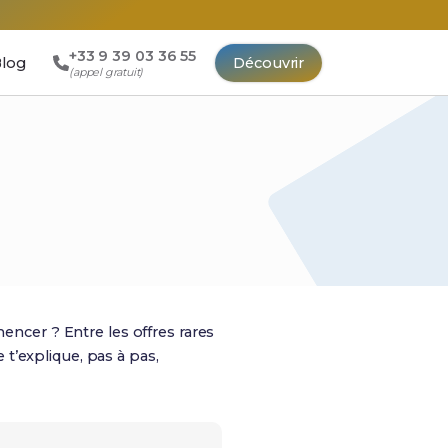
+33 9 39 03 36 55
log
Découvrir
(appel gratuit)
ncer ? Entre les offres rares
e t’explique, pas à pas,