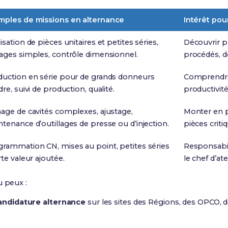
mples de missions en alternance
Intérêt pou
isation de pièces unitaires et petites séries,
Découvrir p
ages simples, contrôle dimensionnel.
procédés, d
duction en série pour de grands donneurs
Comprendre 
dre, suivi de production, qualité.
productivité 
age de cavités complexes, ajustage,
Monter en pr
tenance d’outillages de presse ou d’injection.
pièces criti
grammation CN, mises au point, petites séries
Responsabil
rte valeur ajoutée.
le chef d’ate
u peux :
andidature alternance
sur les sites des Régions, des OPCO, d