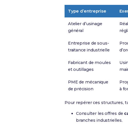
Type d’entreprise
Exe
Atelier d’usinage
Réal
général
régl
Entreprise de sous-
Pro
traitance industrielle
d’or
Fabricant de moules
Usin
et outillages
main
PME de mécanique
Pro
de précision
à fo
Pour repérer ces structures, t
Consulter les offres de
c
branches industrielles.