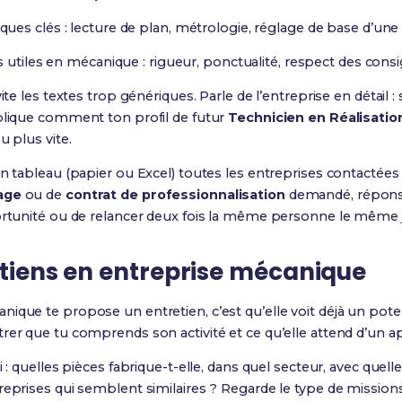
es clés : lecture de plan, métrologie, réglage de base d’un
 utiles en mécanique : rigueur, ponctualité, respect des consi
ite les textes trop génériques. Parle de l’entreprise en détail : s
xplique comment ton profil de futur
Technicien en Réalisati
u plus vite.
un tableau (papier ou Excel) toutes les entreprises contactées 
age
ou de
contrat de professionnalisation
demandé, réponse
portunité ou de relancer deux fois la même personne le même 
etiens en entreprise mécanique
ique te propose un entretien, c’est qu’elle voit déjà un poten
rer que tu comprends son activité et ce qu’elle attend d’un ap
i : quelles pièces fabrique-t-elle, dans quel secteur, avec quel
reprises qui semblent similaires ? Regarde le type de mission