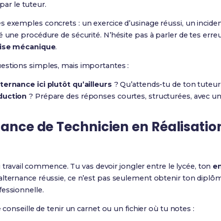
r le tuteur.
 exemples concrets : un exercice d’usinage réussi, un inciden
 une procédure de sécurité. N’hésite pas à parler de tes erreur
ise mécanique
.
estions simples, mais importantes :
ternance ici plutôt qu’ailleurs
? Qu’attends-tu de ton tuteu
duction
? Prépare des réponses courtes, structurées, avec un
nance de Technicien en Réalisatio
rai travail commence. Tu vas devoir jongler entre le lycée, ton
e
lternance réussie, ce n’est pas seulement obtenir ton diplôme
essionnelle.
 conseille de tenir un carnet ou un fichier où tu notes :