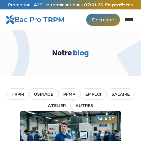
Promotion
-42%
se terminant dans
07:01:24
.
En profiter »
Bac Pro
TRPM
Découvrir
Notre
blog
TRPM
USINAGE
PFMP
EMPLOI
SALAIRE
ATELIER
AUTRES
SALAIRE