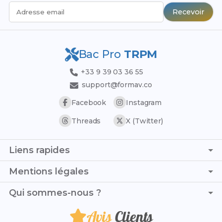
Recevoir
Adresse email
Bac Pro
TRPM
+33 9 39 03 36 55
support@formav.co
Facebook
Instagram
Threads
X (Twitter)
Liens rapides
Page d'accueil
Mentions légales
Simulateur de notes
C.G.V. - C.G.U.
Qui sommes-nous ?
Trouver son stage
Politique de confidentialité
Trouver son alternance
Avis
Clients
Je suis Victor et, avec Victoria, nous mettons tout en
Politique de remboursement