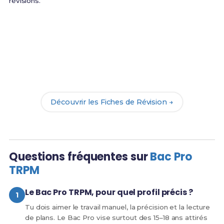
révisions.
Prêt(e) à réussir ton examen ?
Révise efficacement avec nos
165 Fiches de
Révision
pour le Bac Pro TRPM et maximise tes
chances de réussite !
Découvrir les Fiches de Révision →
Questions fréquentes sur
Bac Pro
TRPM
Le Bac Pro TRPM, pour quel profil précis ?
Tu dois aimer le travail manuel, la précision et la lecture
de plans. Le Bac Pro vise surtout des 15–18 ans attirés