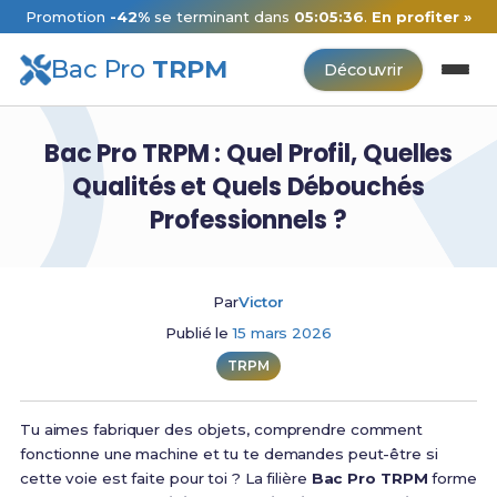
Promotion
-42%
se terminant dans
05:05:35
.
En profiter »
Bac Pro
TRPM
Découvrir
Bac Pro TRPM : Quel Profil, Quelles
Qualités et Quels Débouchés
Professionnels ?
Par
Victor
Publié le
15 mars 2026
TRPM
Tu aimes fabriquer des objets, comprendre comment
fonctionne une machine et tu te demandes peut-être si
cette voie est faite pour toi ? La filière
Bac Pro TRPM
forme